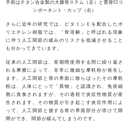
手前はチタン合金製の大腿骨ステム（左）と寛骨臼コ
ンポーネント・カップ（右）
さらに近年の研究では、ビタミンＥを配合したポ
リエチレン樹脂では、「骨溶解」と呼ばれる現象
に伴う人工関節の緩みのリスクを低減させること
も分かってきています。
従来の人工関節は、長期間使用する間に繰り返さ
れる摩擦によって、非常に微細な摩耗粉が発生し
ます。人工関節と骨の界面に散らばったその摩耗
粉は、人体にとって「異物」と認識され、免疫細
胞に貪食されますが、その過程で炎症性物質が産
生されます。その物質が引き起こす炎症作用によ
って、人工関節と接する骨の界面部分が溶けて隙
間ができ、関節が緩んでしまうのです。