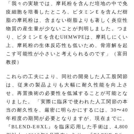
「我々の実験では、摩耗粉を含んだ培地の中で免
疫細胞を培養したところ、ビタミンＥを含んだ樹
脂の摩耗粉は、含まない樹脂よりも著しく炎症性
物質の産生量が少ないことが判明しました。つま
り、ビタミンＥを含むUHMWPEは、摩耗しにくい
上、摩耗粉の生体反応性も低いため、骨溶解を起
こす可能性が小さいと考えられるのです」（富田
教授）
これらの工夫により、同社の開発した人工股関節
は、従来の製品よりも大幅に耐久性能を向上さ
せ、再置換術の必要性を低減することが可能とな
りました。 「実際に臨床で使われた人工関節の本
当の耐久性を、厳密に明らかにするには、30〜40
年程度の期間が必要となりますが、現在までに、
『BLEND-E®XL』を臨床応用した手術は、4,800