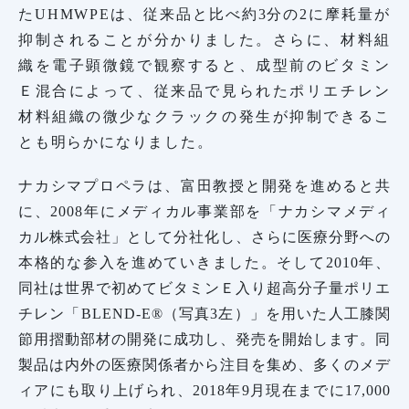
たUHMWPEは、従来品と比べ約3分の2に摩耗量が
抑制されることが分かりました。さらに、材料組
織を電子顕微鏡で観察すると、成型前のビタミン
Ｅ混合によって、従来品で見られたポリエチレン
材料組織の微少なクラックの発生が抑制できるこ
とも明らかになりました。
ナカシマプロペラは、富田教授と開発を進めると共
に、2008年にメディカル事業部を「ナカシマメディ
カル株式会社」として分社化し、さらに医療分野への
本格的な参入を進めていきました。そして2010年、
同社は世界で初めてビタミンＥ入り超高分子量ポリエ
チレン「BLEND-E®（写真3左）」を用いた人工膝関
節用摺動部材の開発に成功し、発売を開始します。同
製品は内外の医療関係者から注目を集め、多くのメデ
ィアにも取り上げられ、2018年9月現在までに17,000