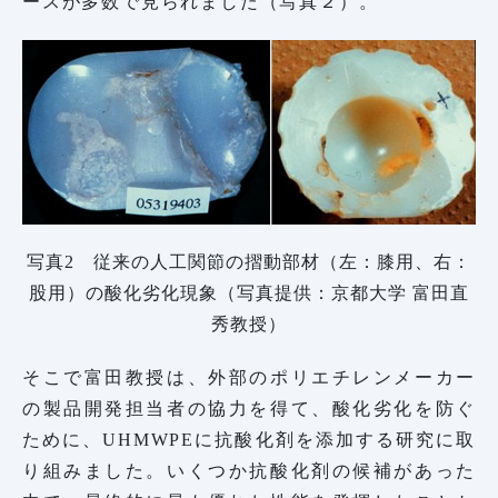
ースが多数で見られました（写真２）。
写真2 従来の人工関節の摺動部材（左：膝用、右：
股用）の酸化劣化現象（写真提供：京都大学 富田直
秀教授）
そこで富田教授は、外部のポリエチレンメーカー
の製品開発担当者の協力を得て、酸化劣化を防ぐ
ために、UHMWPEに抗酸化剤を添加する研究に取
り組みました。いくつか抗酸化剤の候補があった