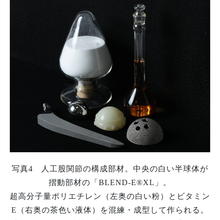
写真4 人工股関節の構成部材。中央の白い半球体が
摺動部材の「BLEND-E®XL」。
超高分子量ポリエチレン（左奥の白い粉）とビタミン
E（右奥の茶色い液体）を混練・成型して作られる。