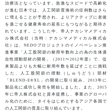
治療法となっています。急激なスピードで高齢化
が進む日本では、人工関節置換術の症例数はさら
に増えることが予想され、よりアクティブに老後
を過ごせる健康寿命の延長にもつながると期待さ
れています。こうした中、帝人ナカシマメディカ
ル株式会社（当時：ナカシマメディカル株式会
社）は、NEDOプロジェクトのイノベーション推
進事業「人工股関節の耐用年数向上の為の生体適
合性摺動部材の開発」（2011〜2012年度）で、従
来製品よりも大幅に耐用年数を延ばすことに挑戦
した、人工股関節の摺動（しゅうどう）部材
「BLEND-E®XL」の開発に取り組み、2013年に
製品化に成功し発売を開始しました。また、2015
年に帝人株式会社と資本提携し、事業のグローバ
ル化のために、タイをはじめとするアジア各国で
の人工関節の普及に取り組んでいます。