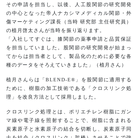
その申請を担当し、以後、人工股関節の研究開発
の中心となった帝人ナカシマメディカル関節・外
傷マーケティング課長（当時 研究部 主任研究員）
の植月啓太さんが当時を振り返ります。
「入社してすぐは、膝関節の薬事申請と品質保証
を担当していました。股関節の研究開発が始まっ
てからは担当者として、製品化のために必要な各
種のデータをそろえていきました」（植月さん）
植月さんらは「BLEND-E®」を股関節に適用する
ために、樹脂の加工技術である「クロスリンク処
理」を改良方法として採用しました。
クロスリンク処理とは、ポリエチレン樹脂にガン
マ線や電子線を照射することで、樹脂に含まれる
炭素原子と水素原子の結合を切断し、炭素原子同
士を結合（クロスリンク：架橋）させることで強