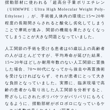
摺動部材に使われる「超高分子量ポリエチレン
（UHMWPE：Ultra High Molecular Weight Poly-
Ethylene）」が、手術後人体内の環境に15〜20年
程度の長期間さらされると酸化し劣化してしまう
ことで摩耗が進み、関節の機能を果たさなくなっ
てしまうことが大きな問題となっていました。
人工関節の手術を受ける患者は65歳以上の高齢者
の人がほとんどですが、平均寿命が延びた結果、
15〜20年ほどしか耐用年数のない人工関節に置換
した場合、70〜80代になってから抜去や再置換術
を受けなければならず、それが患者にとって大き
な負担となっていました。実際に、臨床現場で高
齢の患者から取り出した人工関節を分析すると、
野ざらしにされたポリバケツがパリパリにもろく
なるように、摺動部材がボロボロになっているケ