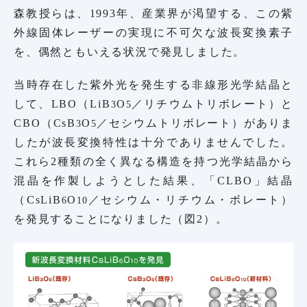
森教授らは、1993年、産業界が渇望する、この紫
外線固体レーザーの実現に不可欠な波長変換素子
を、偶然ともいえる状況で発見しました。
当時存在した紫外光を発生する非線形光学結晶と
して、LBO（LiB
O
／リチウムトリボレート）と
3
5
CBO（CsB
O
／セシウムトリボレート）がありま
3
5
したが波長変換特性は十分でありませんでした。
これら2種類の全く異なる構造を持つ光学結晶から
混晶を作製しようとした結果、「CLBO」結晶
（CsLiB
O
／セシウム・リチウム・ボレート）
6
10
を発見することになりました（図2）。