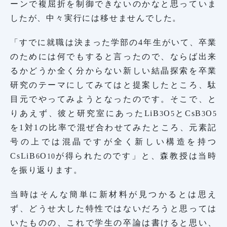
ーンで複屈折を制御できないのかなと思っていま
したが、中々実行には移せませんでした。
「すでに就職は決まった学部の4年生がいて、卒業
のためには何でもすると言ったので、ならば出来
るかどうか全く分からない新しい結晶探索を卒業
研究のテーマにしてみてはと提案したところ、駄
目元でやってみようとなったのです。そこで、と
りあえず、彼と研究室にあったLiB
O
とCsB
O
3
5
3
5
を1対1の比率で混ぜ合わせてみたところ、元素記
号の上では混晶ですが全く新しい構造を持つ
CsLiB
O
が得られたのです」と、森教授は当時
6
10
を振り返ります。
当時はそんな簡単に新材料が見つかるとは思え
ず、どうせ大した特性ではないだろうと思っては
いたものの、これで学生の卒論は書けると思い、