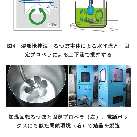
図4 溶液攪拌法。るつぼ本体による水平流と、固
定プロペラによる上下流で攪拌する
加温回転るつぼと固定プロペラ（左）、電話ボッ
クスにも似た閉鎖環境（右）で結晶を製造