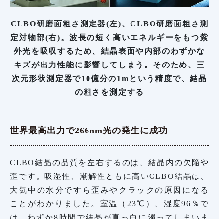
CLBO研磨面粗さ測定器(左)、CLBO研磨面粗さ測
定対物部(右)。波長の短く高いエネルギーをもつ紫
外光を吸収するため、結晶表面や内部のわずかな
キズが出力性能に影響してしまう。そのため、三
次元形状測定器で10億分の1mという精度で、結晶
の粗さを測定する
世界最高出力で266nm光の発生に成功
CLBO結晶の品質を左右するのは、結晶内の欠陥や
歪です。吸湿性、潮解性ともに高いCLBO結晶は、
大気中の水分ですら歪みやクラックの原因になる
ことがわかりました。室温（23℃）、湿度96％で
は、わずか8時間で結晶が真っ白に濁ってしまいま