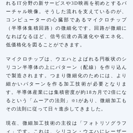
れるIT分野の新サービスや3D映画を初めとするバ
ーチャル映像。そうした流れを支えているのが、
コンピューターの心臓部であるマイクロチップ
（半導体集積回路）の微細化です。回路が微細に
なればなるほど、信号伝達の高速化や省エネ化、
低価格化を図ることができます。
マイクロチップは、ウエハとよばれる円板状のシ
リコン半導体の上にパターン（配線）を作り込ん
で製造されます。つまり微細化のためには、より
細かいパターンを作る加工技術が必要となりま
す。半導体産業には集積密度が約18カ月で2倍にな
るという「ムーアの法則」
があり、微細加工も
※1
その法則に従って日々進歩してきました。
現在、微細加工技術の主役は「フォトリソグラフ
ィ」です。これは、シリコン・ウエハにレーザー