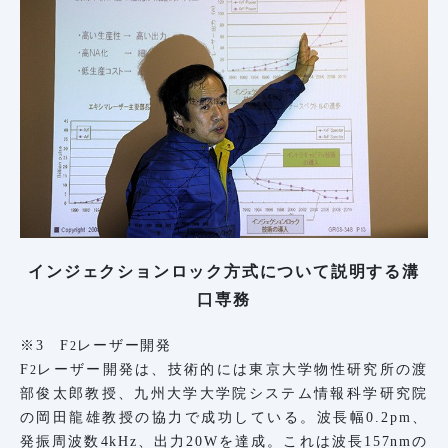
インジェクションロック方式について説明する溝
口専務
※3 F
レーザー開発
2
F
レーザー開発は、技術的には東京大学物性研究所の渡
2
部俊太郎教授、九州大学大学院システム情報科学研究院
の岡田龍雄教授の協力で成功している。波長幅0.2pm、
発振周波数4kHz、出力20Wを達成。これは波長157nmの