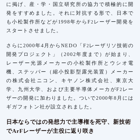
に掲げ、産・学・国立研究所の協力で積極的に開
発をすすめました。それに対抗する形で、日本で
も小松製作所などが1998年からF
レーザー開発を
2
スタートさせました。
さらに2000年4月からNEDO「F
レーザリソ技術の
2
開発プロジェクト」（2002年度まで）が始まり、
レーザー光源メーカーの小松製作所とウシオ電
機、ステッパー（縮小投影型露光装置）メーカー
の株式会社ニコン、キヤノン株式会社、東京大
学、九州大学、および主要半導体メーカがF
レー
2
ザーの開発に加わりました。ついで2000年8月には
ギガフォトン社が設立されました。
日本ならではの発想力で主導権を死守、新技術
でArFレーザーが主役に返り咲き