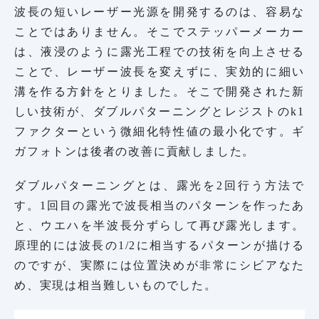
波長の短いレーザー光源を開発するのは、容易な
ことではありません。そこでステッパーメーカー
は、液浸のように露光工程での技術を向上させる
ことで、レーザー波長を変えずに、実効的に細い
溝を作る方針をとりました。そこで開発された新
しい技術が、ダブルパターニングとレジストのk1
ファクターという微細化特性値の最小化です。ギ
ガフォトンは後者の改善に貢献しました。
ダブルパターニングとは、露光を2回行う方法で
す。1回目の露光で波長相当のパターンを作ったあ
と、ウエハを半波長分ずらして再び露光します。
原理的には波長の1/2に相当するパターンが描ける
のですが、実際には位置決めが非常にシビアなた
め、実現は相当難しいものでした。