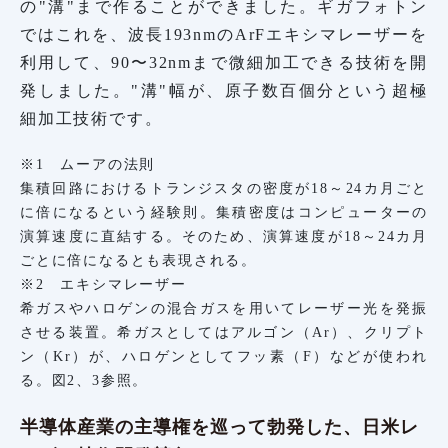
の"溝"まで作ることができました。ギガフォトン
ではこれを、波長193nmのArFエキシマレーザーを
利用して、90〜32nmまで微細加工できる技術を開
発しました。"溝"幅が、原子数百個分という超極
細加工技術です。
※1 ムーアの法則
集積回路におけるトランジスタの密度が18～24カ月ごと
に倍になるという経験則。集積密度はコンピューターの
演算速度に直結する。そのため、演算速度が18～24カ月
ごとに倍になるとも表現される。
※2 エキシマレーザー
希ガスやハロゲンの混合ガスを用いてレーザー光を発振
させる装置。希ガスとしてはアルゴン（Ar）、クリプト
ン（Kr）が、ハロゲンとしてフッ素（F）などが使われ
る。図2、3参照。
半導体産業の主導権を巡って勃発した、日米レ