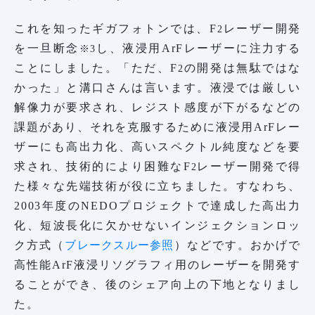
これを知ったギガフォトンでは、F
レーザー開発
2
を一旦断念
し、液浸用ArFレーザーに注力する
※3
ことにしました。「ただ、F
の開発は無駄ではな
2
かった」と溝口さんは言います。液浸では厳しい
解像力が要求され、レジスト感度が下がるなどの
課題があり、それを克服するために液浸用ArFレー
ザーにも高出力化、高いスペクトル純度などを要
求され、技術的により困難なF
レーザー開発で得
2
た様々な先端技術が役に立ちました。すなわち、
2003年度のNEDOプロジェクトで達成した高出力
化、短波長化に欠かせないインジェクションロッ
ク方式（
ブレークスルー参照
）などです。おかげで
高性能ArF液浸リソグラフィ用のレーザーを開発す
ることができ、後のシェア向上の下地となりまし
た。