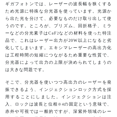
ギガフォトンでは、レーザーの波長幅を狭くする
ため光源に特殊な分光器を使っています。光源か
ら出た光を分けて、必要なものだけ取り出して使
うのです。ところが、プリズム、回折格子、ミラ
ーなどの分光素子はCaF
などの材料を使った特注
2
品で、これはレーザー出力が20W以上になると劣
化してしまいます。エキシマレーザーの高出力化
は工程時間の短縮につながるため重要な性質で、
分光器によって出力の上限が決められてしまうの
は大きな問題です。
そこで、分光器を使いつつ高出力のレーザーを発
振できるよう、インジェクションロック方式を採
用することにしました。インジェクションは注
入、ロックは波長と位相
の固定という意味で、
※4
赤外や可視では一般的ですが、深紫外領域のレー