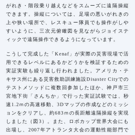
がれき・階段乗り越えなどをスムーズに遠隔操縦
できます。操縦については、足場の悪いがれきの
上や狭い場所で、レスキュー隊員でも操作がしや
すいように、三次元俯瞰図を見ながらジョイステ
ィックで遠隔操作できるようになっています。
こうして完成した「Kenaf」が実際の災害現場で活
用できるレベルにあるかどうかを検証するための
実証実験も繰り返し行われました。アメリカ・テ
キサス州にある災害救助訓練施設Disaster Cityでの
テストメソッドに複数回参加したほか、神戸市三
宮地下街「さんちか」で行った実証試験では、秒
速1.2ｍの高速移動、3Dマップの作成などのミッシ
ョンをクリアし、約683ｍの長距離遠隔操縦を実現
しました（図3）。また、ロボカップ世界大会にも
出場し、2007年アトランタ大会の運動性能部門で