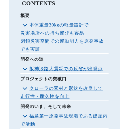
CONTENTS
概要
本体重量30kgの軽量設計で
災害場所への持ち運びも容易
閉鎖災害空間での運動能力を原発事故
でも実証
開発への道
阪神淡路大震災での反省が出発点
プロジェクトの突破口
クローラの素材と形状を改良して
走行性・耐久性を向上
開発のいま、そして未来
福島第一原発事故現場である建屋内
で活動