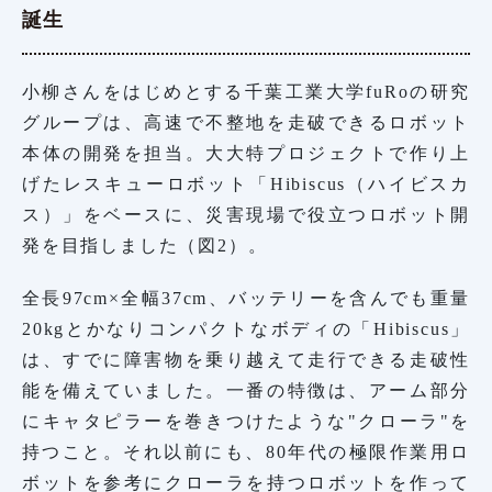
誕生
小柳さんをはじめとする千葉工業大学fuRoの研究
グループは、高速で不整地を走破できるロボット
本体の開発を担当。大大特プロジェクトで作り上
げたレスキューロボット「Hibiscus（ハイビスカ
ス）」をベースに、災害現場で役立つロボット開
発を目指しました（図2）。
全長97cm×全幅37cm、バッテリーを含んでも重量
20kgとかなりコンパクトなボディの「Hibiscus」
は、すでに障害物を乗り越えて走行できる走破性
能を備えていました。一番の特徴は、アーム部分
にキャタピラーを巻きつけたような"クローラ"を
持つこと。それ以前にも、80年代の極限作業用ロ
ボットを参考にクローラを持つロボットを作って