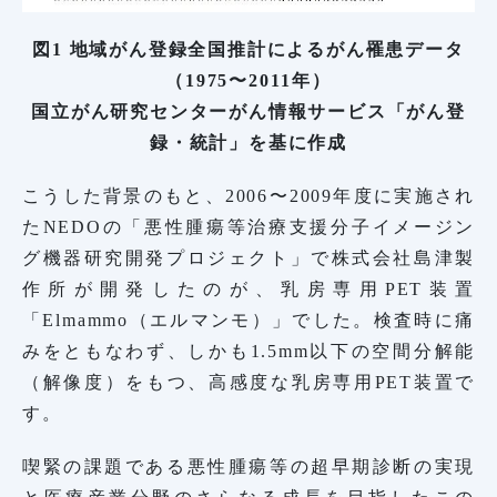
図1 地域がん登録全国推計によるがん罹患データ
（1975〜2011年）
国立がん研究センターがん情報サービス「がん登
録・統計」を基に作成
こうした背景のもと、2006〜2009年度に実施され
たNEDOの「悪性腫瘍等治療支援分子イメージン
グ機器研究開発プロジェクト」で株式会社島津製
作所が開発したのが、乳房専用PET装置
「Elmammo（エルマンモ）」でした。検査時に痛
みをともなわず、しかも1.5mm以下の空間分解能
（解像度）をもつ、高感度な乳房専用PET装置で
す。
喫緊の課題である悪性腫瘍等の超早期診断の実現