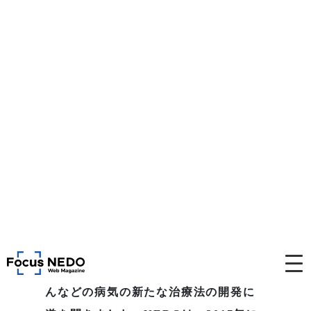
【スペシャル対談】ノー
ベル生理学・医学賞受賞
坂口志文氏×NEDO理事
長 斎藤保
2025年のノーベル生理学・医学賞を受
賞した、大阪大学特別栄誉教授・免疫
学フロンティア研究センター特任教授
（常勤）の坂口志文氏。免疫反応を抑
えるブレーキ役となる「制御性T細胞」
の発見と、その役割の解明により、が
んなどの病気の新たな治療法の開発に